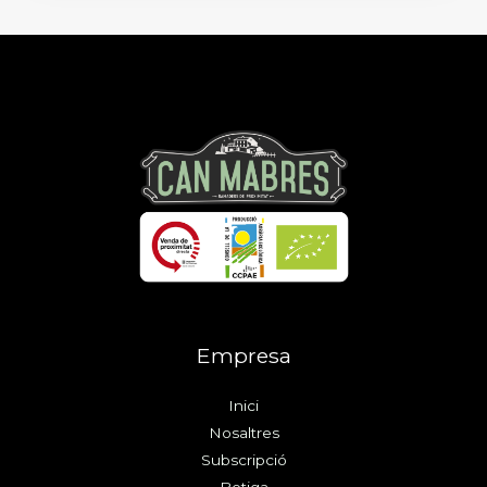
o
r
k
a
m
Empresa
Inici
Nosaltres
Subscripció
Botiga