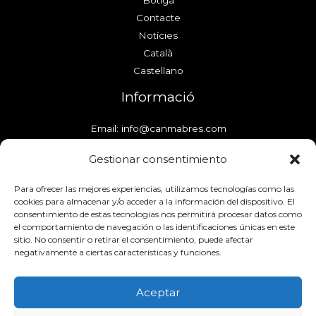
Contacte
Notícies
Català
Castellano
Informació
Email: info@canmabres.com
WhatsApp: 722 25 59 75
Gestionar consentimiento
Para ofrecer las mejores experiencias, utilizamos tecnologías como las
cookies para almacenar y/o acceder a la información del dispositivo. El
consentimiento de estas tecnologías nos permitirá procesar datos como
el comportamiento de navegación o las identificaciones únicas en este
sitio. No consentir o retirar el consentimiento, puede afectar
negativamente a ciertas características y funciones.
Avís Legal
Política de cookies
Política de Privacitat
Condicions de venda
Aceptar
Copyright © 2026 Can Mabres