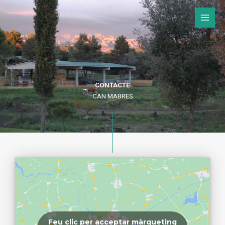
Vés
al
contingut
CONTACTE
CAN MABRES
Feu clic per acceptar màrqueting