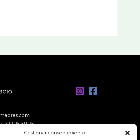
ació
nmabres.com
: 722 25 59 75
Gestionar consentimiento