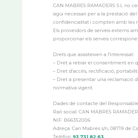
CAN MABRES RAMADERS S.L no cedirà 
sigui necessari per a la prestació de
confidencialitat i compten amb les 
Els proveïdors de serveis externs 
proporcionar els serveis corresponent
Drets que assisteixen a l’Interessat:
– Dret a retirar el consentiment en
– Dret d’accés, rectificació, portabili
– Dret a presentar una reclamació da
normativa vigent.
Dades de contacte del Responsable d
Raó social: CAN MABRES RAMADERS
NIF: B66352006
Adreça: Can Mabres s/n, 08719 de Cas
Telèfon:
93 731 82 63