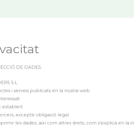
Inici
Nosaltres
Subscripció
Botiga
Conta
ivacitat
ECCIÓ DE DADES:
ERS S.L
uctes i serveis publicats en la nostra web
nteressat
 establert
ercers, excepte obligació legal
suprimir les dades, així com altres drets, com s’explica en la 