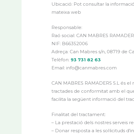
Ubicació: Pot consultar la informaci
mateixa web
Responsable:
Raó social: CAN MABRES RAMADERS
NIF: B66352006
Adreça: Can Mabres s/n, 08719 de Cas
Telèfon:
93 731 82 63
Email: info@canmabres.com
CAN MABRES RAMADERS S.L és el resp
tractades de conformitat amb el que 
facilita la següent informació del tr
Finalitat del tractament:
– La prestació dels nostres serveis r
– Donar resposta a les sol·licituds d’