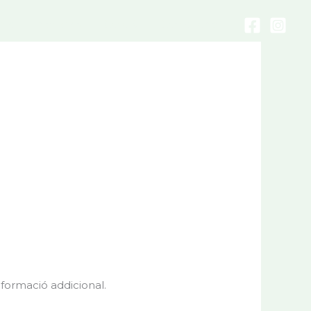
cte
Notícies
Català
Castellano
informació addicional.