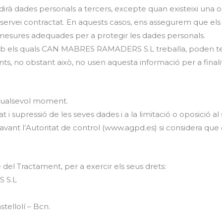
dades personals a tercers, excepte quan existeixi una ob
l servei contractat. En aquests casos, ens assegurem que els
mesures adequades per a protegir les dades personals.
amb els quals CAN MABRES RAMADERS S.L treballa, poden te
s, no obstant això, no usen aquesta informació per a finalit
 qualsevol moment.
tat i supressió de les seves dades i a la limitació o oposició a
vant l’Autoritat de control (www.agpd.es) si considera que e
el Tractament, per a exercir els seus drets:
 S.L
tellolí – Bcn.