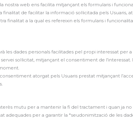
a nostra web ens facilita mitjançant els formularis i funciona
inalitat de facilitar la informació sol·licitada pels Usuaris, 
tra finalitat a la qual es refereixin els formularis i funciona
s dades personals facilitades pel propi interessat per a do
servei sol·licitat, mitjançant el consentiment de l’interessat. L
 moment.
 consentiment atorgat pels Usuaris prestat mitjançant l’acce
s.
erès mutu per a mantenir la fi del tractament i quan ja no si
 adequades per a garantir la *seudonimització de les dades