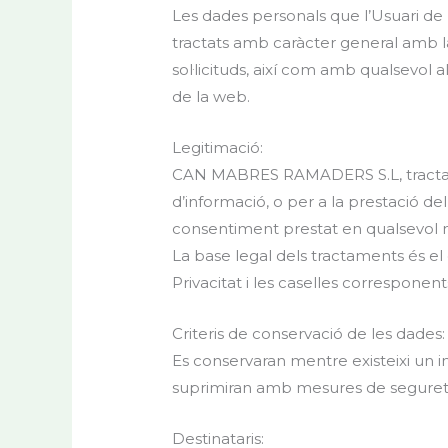
Les dades personals que l’Usuari de l
tractats amb caràcter general amb la f
sol·licituds, així com amb qualsevol al
de la web.
Legitimació:
CAN MABRES RAMADERS S.L, tractarà le
d’informació, o per a la prestació del 
consentiment prestat en qualsevol
La base legal dels tractaments és el
Privacitat i les caselles corresponent
Criteris de conservació de les dades:
Es conservaran mentre existeixi un int
suprimiran amb mesures de seguretat
Destinataris: