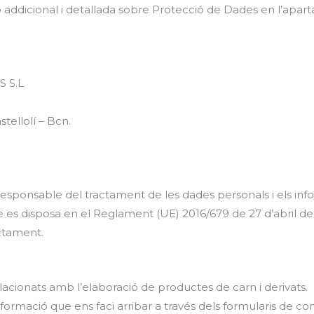
ó addicional i detallada sobre Protecció de Dades en l’apart
 S.L
tellolí – Bcn.
onsable del tractament de les dades personals i els inf
es disposa en el Reglament (UE) 2016/679 de 27 d’abril de 2
actament.
elacionats amb l’elaboració de productes de carn i derivats.
informació que ens faci arribar a través dels formularis de co